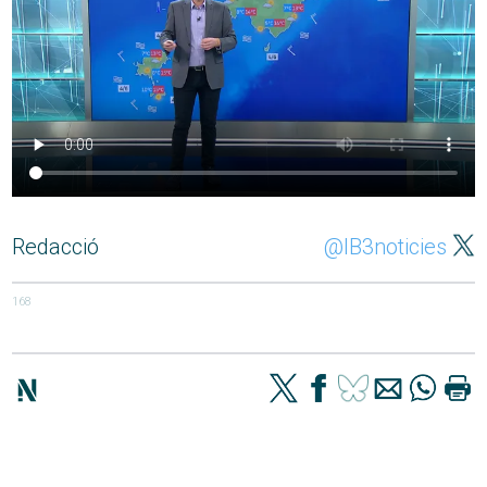
Redacció
@IB3noticies
168