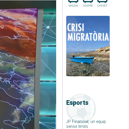
MIGDIA
VESPRE
CAP.SET
Esports
JP Financial, un equip
sense límits