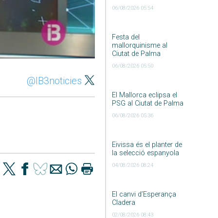
06/08/2026 05:54
Festa del
mallorquinisme al
Ciutat de Palma
06/08/2026 05:50
@IB3noticies
El Mallorca eclipsa el
PSG al Ciutat de Palma
06/08/2026 05:36
Eivissa és el planter de
la selecció espanyola
04/08/2026 08:24
El canvi d’Esperança
Cladera
02/08/2026 08:43