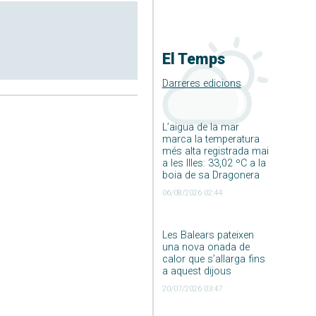
El Temps
Darreres edicions
L’aigua de la mar
marca la temperatura
més alta registrada mai
a les Illes: 33,02 ºC a la
boia de sa Dragonera
06/08/2026 02:44
Les Balears pateixen
una nova onada de
calor que s’allarga fins
a aquest dijous
20/07/2026 03:47