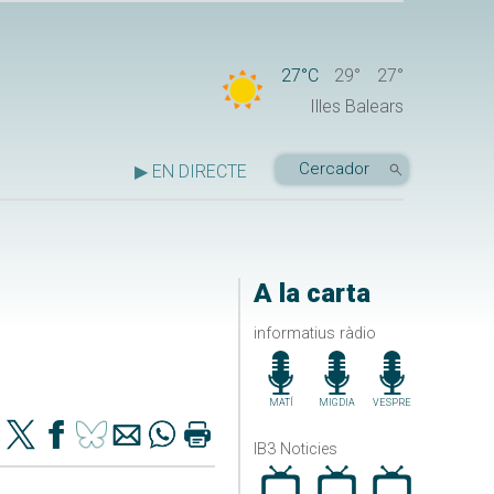
27°C
29°
27°
Illes Balears
▶ EN DIRECTE
A la carta
informatius ràdio
MATÍ
MIGDIA
VESPRE
IB3 Noticies