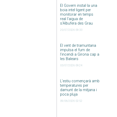
El Govern instal·la una
boia intel·ligent per
monitorar en temps
real l’aigua de
s’Albufera des Grau
20/07/2026 09:33
El vent de tramuntana
impulsa el fum de
l’incendi a Girona cap a
les Balears
03/07/2026 09:24
L’estiu començarà amb
temperatures per
damunt de la mitjana i
poca pluja
09/06/2026 02:52