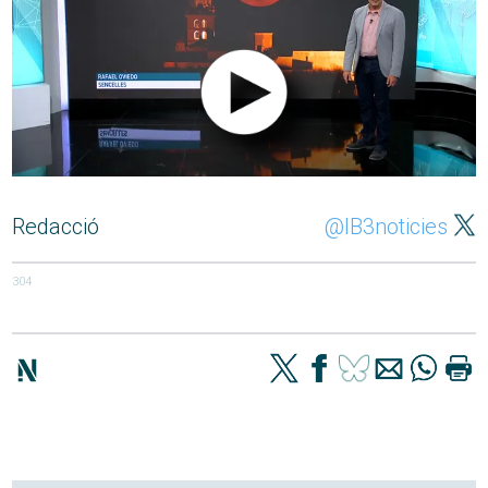
Redacció
@IB3noticies
304