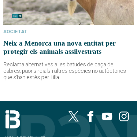
SOCIETAT
Neix a Menorca una nova entitat per
protegir els animals assilvestrats
Reclama alternatives a les batudes de caça de
cabres, paons reials i altres espècies no autòctones
que s'han estès per l'illa