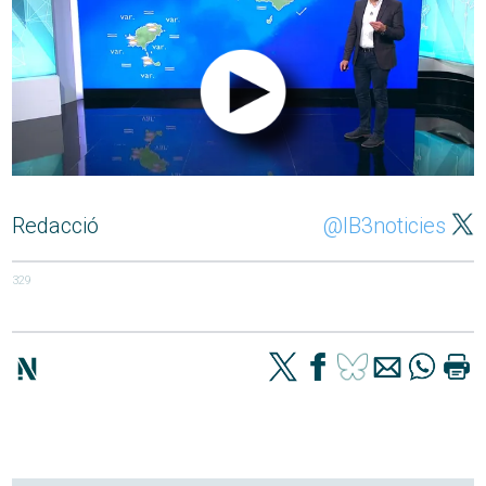
Redacció
@IB3noticies
329