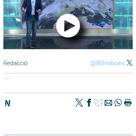
Redacció
@IB3noticies
152