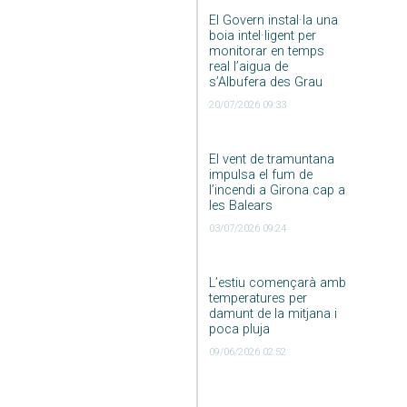
El Govern instal·la una
boia intel·ligent per
monitorar en temps
real l’aigua de
s’Albufera des Grau
20/07/2026 09:33
El vent de tramuntana
impulsa el fum de
l’incendi a Girona cap a
les Balears
03/07/2026 09:24
L’estiu començarà amb
temperatures per
damunt de la mitjana i
poca pluja
09/06/2026 02:52