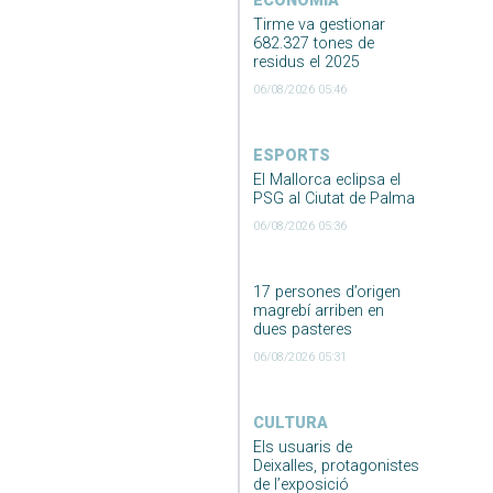
ECONOMIA
Tirme va gestionar
682.327 tones de
residus el 2025
06/08/2026 05:46
ESPORTS
El Mallorca eclipsa el
PSG al Ciutat de Palma
06/08/2026 05:36
17 persones d’origen
magrebí arriben en
dues pasteres
06/08/2026 05:31
CULTURA
Els usuaris de
Deixalles, protagonistes
de l’exposició