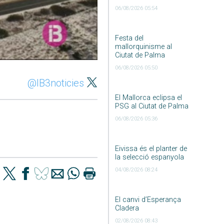
06/08/2026 05:54
Festa del
mallorquinisme al
Ciutat de Palma
06/08/2026 05:50
@IB3noticies
El Mallorca eclipsa el
PSG al Ciutat de Palma
06/08/2026 05:36
Eivissa és el planter de
la selecció espanyola
04/08/2026 08:24
El canvi d’Esperança
Cladera
02/08/2026 08:43