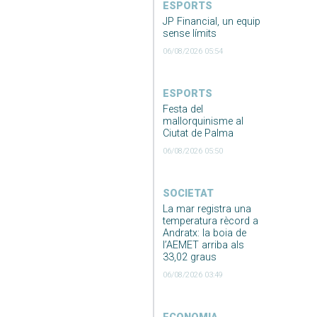
ESPORTS
JP Financial, un equip
sense límits
06/08/2026 05:54
ESPORTS
Festa del
mallorquinisme al
Ciutat de Palma
06/08/2026 05:50
SOCIETAT
La mar registra una
temperatura rècord a
Andratx: la boia de
l’AEMET arriba als
33,02 graus
06/08/2026 03:49