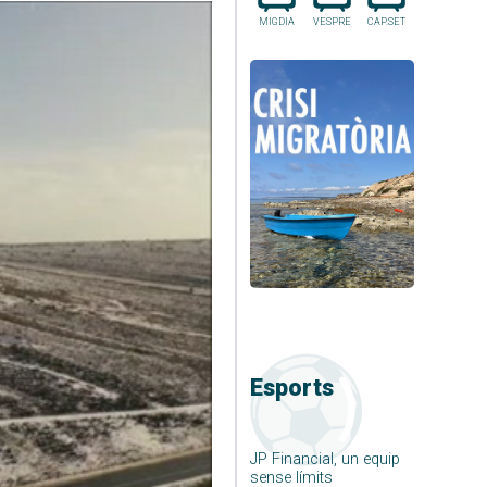
MIGDIA
VESPRE
CAP.SET
Esports
JP Financial, un equip
sense límits