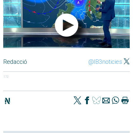
Redacció
@IB3noticies
172