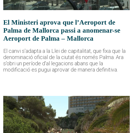
El Ministeri aprova que l’Aeroport de
Palma de Mallorca passi a anomenar-se
Aeroport de Palma – Mallorca
El canvi s'adapta a la Llei de capitalitat, que fixa que la
denominació oficial de la ciutat és només Palma. Ara
s'obri un període d'al·legacions abans que la
modificació es pugui aprovar de manera definitiva.