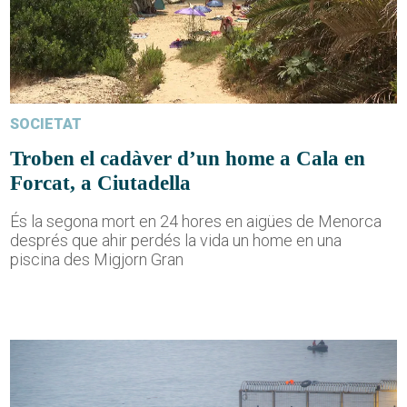
SOCIETAT
Troben el cadàver d’un home a Cala en
Forcat, a Ciutadella
És la segona mort en 24 hores en aigües de Menorca
després que ahir perdés la vida un home en una
piscina des Migjorn Gran