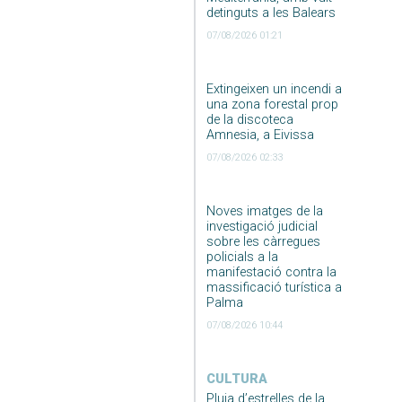
detinguts a les Balears
07/08/2026 01:21
Extingeixen un incendi a
una zona forestal prop
de la discoteca
Amnesia, a Eivissa
07/08/2026 02:33
Noves imatges de la
investigació judicial
sobre les càrregues
policials a la
manifestació contra la
massificació turística a
Palma
07/08/2026 10:44
CULTURA
Pluja d’estrelles de la