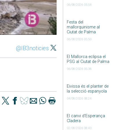
06/08/2026 05:54
Festa del
mallorquinisme al
Ciutat de Palma
06/08/2026 05:50
@IB3noticies
El Mallorca eclipsa el
PSG al Ciutat de Palma
06/08/2026 05:36
Eivissa és el planter de
la selecció espanyola
04/08/2026 08:24
El canvi d’Esperança
Cladera
02/08/2026 08:43