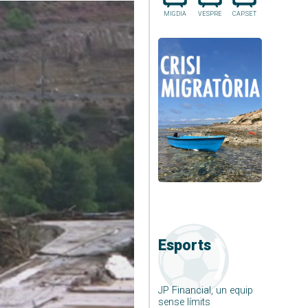
MIGDIA
VESPRE
CAP.SET
Esports
JP Financial, un equip
sense límits