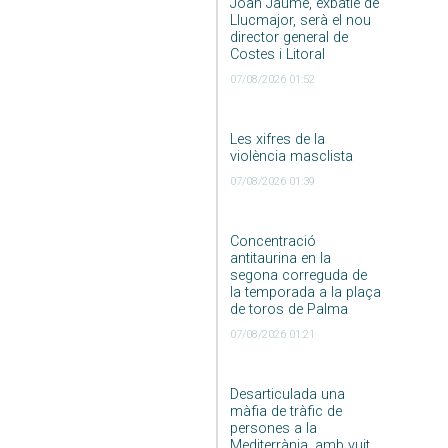
Joan Jaume, exbatle de
Llucmajor, serà el nou
director general de
Costes i Litoral
07/08/2026 01:52
Les xifres de la
violència masclista
07/08/2026 01:39
Concentració
antitaurina en la
segona correguda de
la temporada a la plaça
de toros de Palma
07/08/2026 01:21
Desarticulada una
màfia de tràfic de
persones a la
Mediterrània, amb vuit