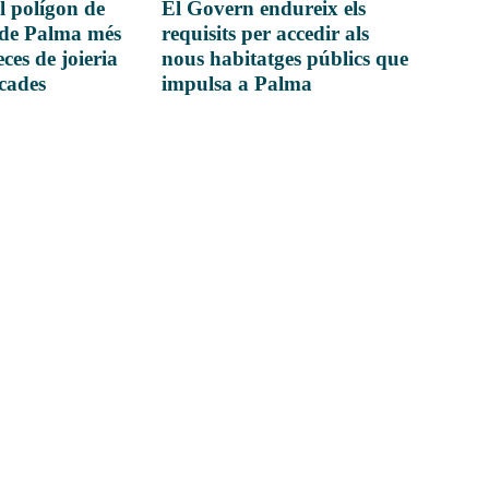
l polígon de
El Govern endureix els
 de Palma més
requisits per accedir als
ces de joieria
nous habitatges públics que
icades
impulsa a Palma