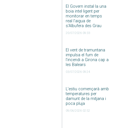
El Govern instal·la una
boia intel·ligent per
monitorar en temps
real l’aigua de
s’Albufera des Grau
20/07/2026 09:33
El vent de tramuntana
impulsa el fum de
l’incendi a Girona cap a
les Balears
03/07/2026 09:24
L’estiu començarà amb
temperatures per
damunt de la mitjana i
poca pluja
09/06/2026 02:52