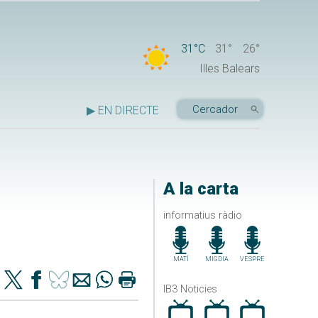
31°C
31°
26°
Illes Balears
▶ EN DIRECTE
A la carta
informatius ràdio
MATÍ
MIGDIA
VESPRE
IB3 Noticies