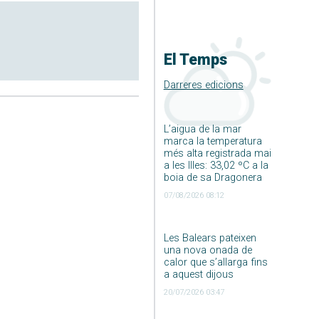
El Temps
Darreres edicions
L’aigua de la mar
marca la temperatura
més alta registrada mai
a les Illes: 33,02 ºC a la
boia de sa Dragonera
07/08/2026 08:12
Les Balears pateixen
una nova onada de
calor que s’allarga fins
a aquest dijous
20/07/2026 03:47