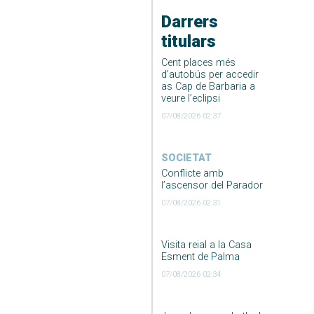
Darrers
titulars
Cent places més
d’autobús per accedir
as Cap de Barbaria a
veure l’eclipsi
07/08/2026 02:37
SOCIETAT
Conflicte amb
l’ascensor del Parador
07/08/2026 02:31
Visita reial a la Casa
Esment de Palma
07/08/2026 02:34