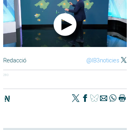
Redacció
@IB3noticies
280