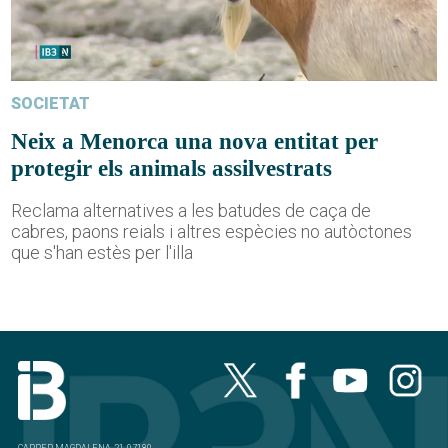
SOCIETAT
Neix a Menorca una nova entitat per
protegir els animals assilvestrats
Reclama alternatives a les batudes de caça de
cabres, paons reials i altres espècies no autòctones
que s'han estès per l'illa