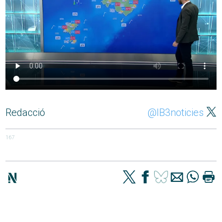
Redacció
@IB3noticies
167