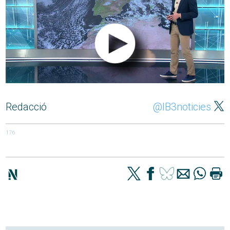
Redacció
@IB3noticies
176