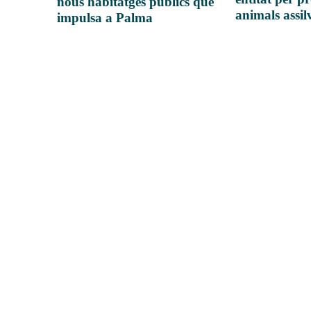
nous habitatges públics que
animals assil
impulsa a Palma