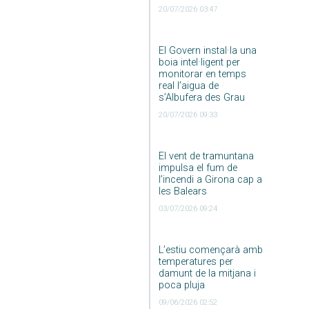
20/07/2026 03:47
El Govern instal·la una
boia intel·ligent per
monitorar en temps
real l’aigua de
s’Albufera des Grau
20/07/2026 09:33
El vent de tramuntana
impulsa el fum de
l’incendi a Girona cap a
les Balears
03/07/2026 09:24
L’estiu començarà amb
temperatures per
damunt de la mitjana i
poca pluja
09/06/2026 02:52