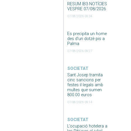
RESUM IB3 NOTÍCIES
VESPRE 07/08/2026
07/08/2026 09:34
Es precipita un home
des d’un dotzè pis a
Palma
07/08/2026 09:27
SOCIETAT
Sant Josep tramita
cinc sancions per
festes il·legals amb
multes que sumen
800.00 euros
07/08/2026 09:14
SOCIETAT
L’ocupació hotelera a