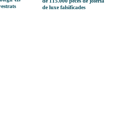
de 115.000 peces de joieria
vestrats
de luxe falsificades