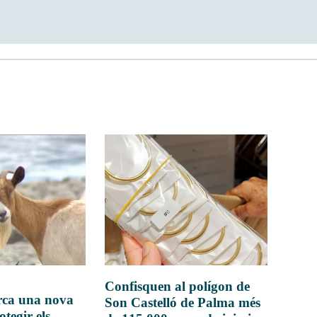
Confisquen al polígon de
rca una nova
Son Castelló de Palma més
otegir els