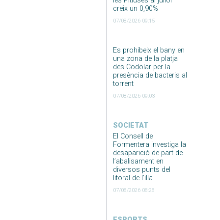
les Pitiüses al juliol
creix un 0,90%
07/08/2026 09:15
Es prohibeix el bany en
una zona de la platja
des Codolar per la
presència de bacteris al
torrent
07/08/2026 09:03
SOCIETAT
El Consell de
Formentera investiga la
desaparició de part de
l’abalisament en
diversos punts del
litoral de l’illa
07/08/2026 08:28
ESPORTS