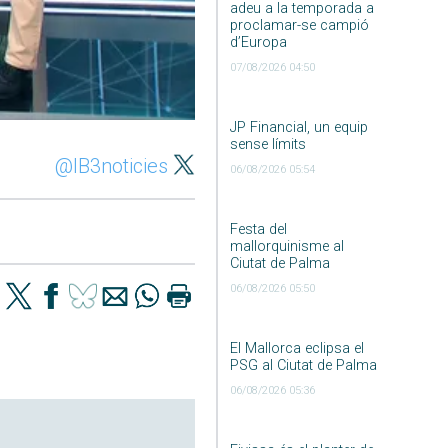
adeu a la temporada a
proclamar-se campió
d’Europa
07/08/2026 04:50
JP Financial, un equip
sense límits
@IB3noticies
06/08/2026 05:54
Festa del
mallorquinisme al
Ciutat de Palma
06/08/2026 05:50
El Mallorca eclipsa el
PSG al Ciutat de Palma
06/08/2026 05:36