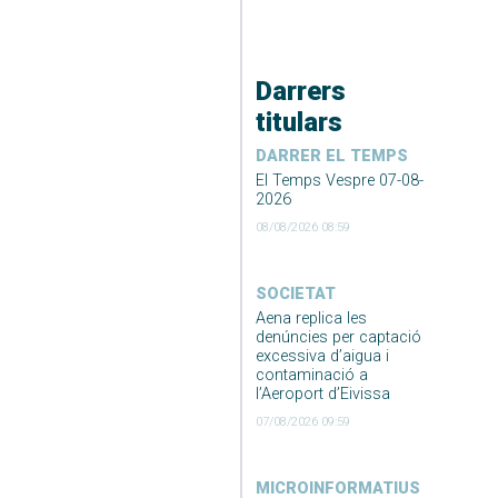
Darrers
titulars
DARRER EL TEMPS
El Temps Vespre 07-08-
2026
08/08/2026 08:59
SOCIETAT
Aena replica les
denúncies per captació
excessiva d’aigua i
contaminació a
l’Aeroport d’Eivissa
07/08/2026 09:59
MICROINFORMATIUS