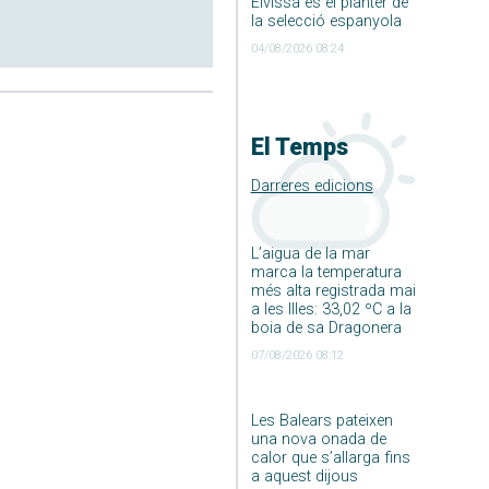
Eivissa és el planter de
la selecció espanyola
04/08/2026 08:24
El Temps
Darreres edicions
L’aigua de la mar
marca la temperatura
més alta registrada mai
a les Illes: 33,02 ºC a la
boia de sa Dragonera
07/08/2026 08:12
Les Balears pateixen
una nova onada de
calor que s’allarga fins
a aquest dijous