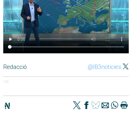
Redacció
@IB3noticies
155