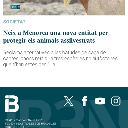
SOCIETAT
Neix a Menorca una nova entitat per
protegir els animals assilvestrats
Reclama alternatives a les batudes de caça de
cabres, paons reials i altres espècies no autòctones
que s'han estès per l'illa
CARRER MAGDALENA, 21, 07180
POLÍGON INDUSTRIAL DE SON BUGADELLES
(+34) 971 139 333