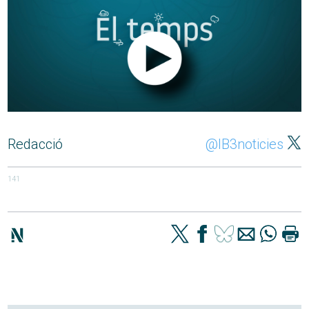
Redacció
@IB3noticies
141