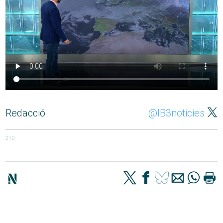
Redacció
@IB3noticies
210