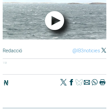
Redacció
@IB3noticies
158