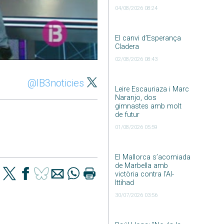
04/08/2026 08:24
El canvi d’Esperança
Cladera
02/08/2026 08:43
@IB3noticies
Leire Escauriaza i Marc
Naranjo, dos
gimnastes amb molt
de futur
01/08/2026 05:59
El Mallorca s’acomiada
de Marbella amb
victòria contra l’Al-
Ittihad
30/07/2026 03:56