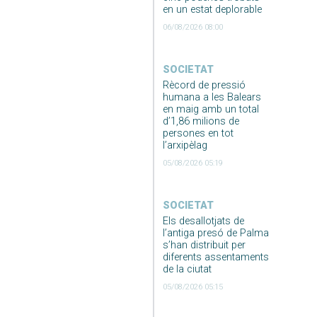
en un estat deplorable
06/08/2026 08:00
SOCIETAT
Rècord de pressió
humana a les Balears
en maig amb un total
d’1,86 milions de
persones en tot
l’arxipèlag
05/08/2026 05:19
SOCIETAT
Els desallotjats de
l’antiga presó de Palma
s’han distribuit per
diferents assentaments
de la ciutat
05/08/2026 05:15