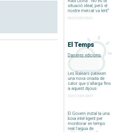
Raúl Llona: ”No és la
situació ideal, però el
nostre mercat va lent”
29/07/2026 05:22
El Temps
Darreres edicions
Les Balears pateixen
una nova onada de
calor que s’allarga fins
a aquest dijous
20/07/2026 03:47
El Govern instal·la una
boia intel·ligent per
monitorar en temps
real l’aigua de