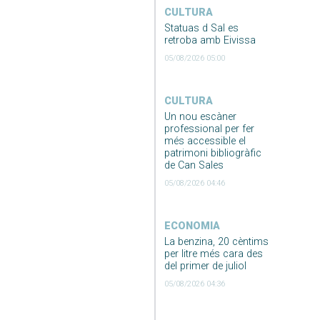
CULTURA
Statuas d Sal es
retroba amb Eivissa
05/08/2026 05:00
CULTURA
Un nou escàner
professional per fer
més accessible el
patrimoni bibliogràfic
de Can Sales
05/08/2026 04:46
ECONOMIA
La benzina, 20 cèntims
per litre més cara des
del primer de juliol
05/08/2026 04:36