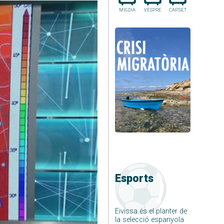
MIGDIA
VESPRE
CAP.SET
Esports
Eivissa és el planter de
la selecció espanyola