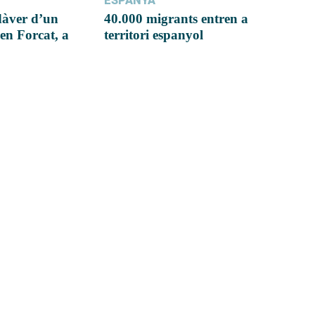
ESPANYA
dàver d’un
40.000 migrants entren a
en Forcat, a
territori espanyol