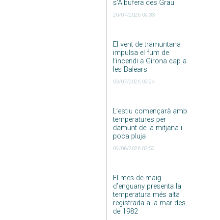
s’Albufera des Grau
20/07/2026 09:33
El vent de tramuntana
impulsa el fum de
l’incendi a Girona cap a
les Balears
03/07/2026 09:24
L’estiu començarà amb
temperatures per
damunt de la mitjana i
poca pluja
09/06/2026 02:52
El mes de maig
d’enguany presenta la
temperatura més alta
registrada a la mar des
de 1982