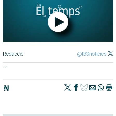
Redacció
@IB3noticies
304