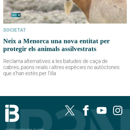
SOCIETAT
Neix a Menorca una nova entitat per
protegir els animals assilvestrats
Reclama alternatives a les batudes de caça de
cabres, paons reials i altres espècies no autòctones
que s'han estès per l'illa