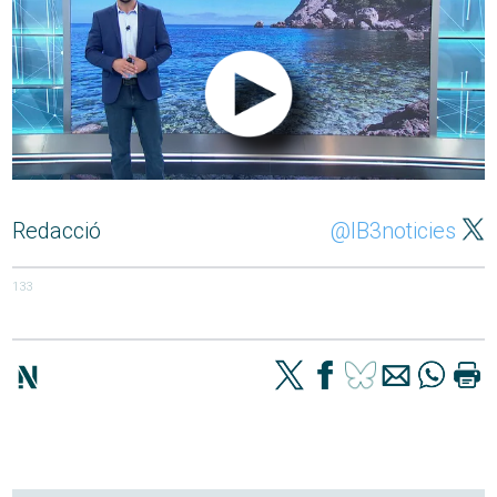
Redacció
@IB3noticies
133