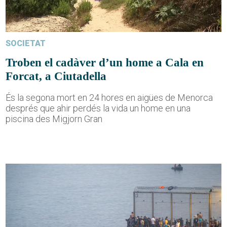
SOCIETAT
Troben el cadàver d’un home a Cala en
Forcat, a Ciutadella
És la segona mort en 24 hores en aigües de Menorca
després que ahir perdés la vida un home en una
piscina des Migjorn Gran