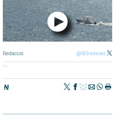
Redacció
@IB3noticies
225