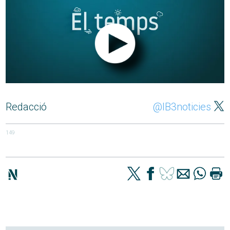
Redacció
@IB3noticies
149