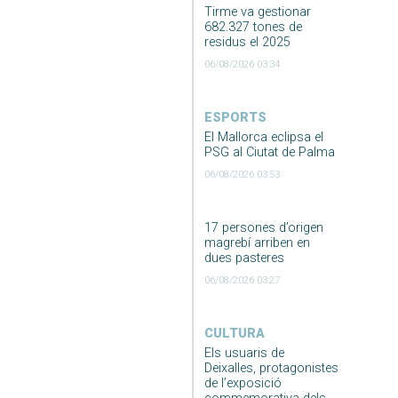
Tirme va gestionar
682.327 tones de
residus el 2025
06/08/2026 03:34
ESPORTS
El Mallorca eclipsa el
PSG al Ciutat de Palma
06/08/2026 03:53
17 persones d’origen
magrebí arriben en
dues pasteres
06/08/2026 03:27
CULTURA
Els usuaris de
Deixalles, protagonistes
de l’exposició