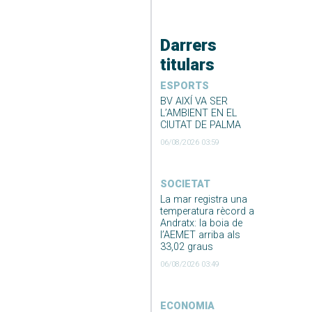
Darrers
titulars
ESPORTS
BV AIXÍ VA SER
L’AMBIENT EN EL
CIUTAT DE PALMA
06/08/2026 03:59
SOCIETAT
La mar registra una
temperatura rècord a
Andratx: la boia de
l’AEMET arriba als
33,02 graus
06/08/2026 03:49
ECONOMIA