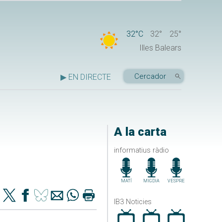
32°C
32°
25°
Illes Balears
▶ EN DIRECTE
A la carta
informatius ràdio
MATÍ
MIGDIA
VESPRE
IB3 Noticies