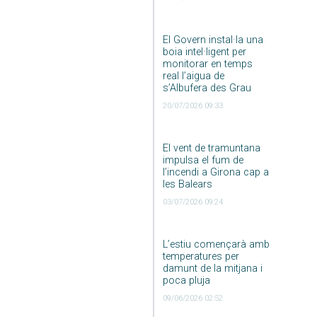
El Govern instal·la una
boia intel·ligent per
monitorar en temps
real l’aigua de
s’Albufera des Grau
20/07/2026 09:33
El vent de tramuntana
impulsa el fum de
l’incendi a Girona cap a
les Balears
03/07/2026 09:24
L’estiu començarà amb
temperatures per
damunt de la mitjana i
poca pluja
09/06/2026 02:52