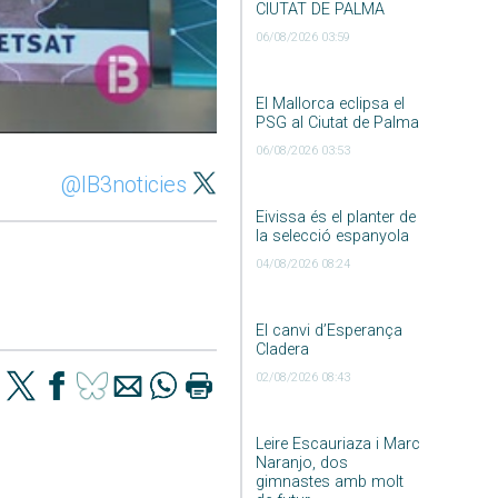
CIUTAT DE PALMA
06/08/2026 03:59
El Mallorca eclipsa el
PSG al Ciutat de Palma
06/08/2026 03:53
@IB3noticies
Eivissa és el planter de
la selecció espanyola
04/08/2026 08:24
El canvi d’Esperança
Cladera
02/08/2026 08:43
Leire Escauriaza i Marc
Naranjo, dos
gimnastes amb molt