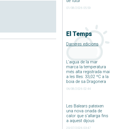
de futur
01/08/2026 05:59
El Temps
Darreres edicions
L’aigua de la mar
marca la temperatura
més alta registrada mai
a les Illes: 33,02 ºC a la
boia de sa Dragonera
06/08/2026 02:44
Les Balears pateixen
una nova onada de
calor que s’allarga fins
a aquest dijous
20/07/2026 03:47