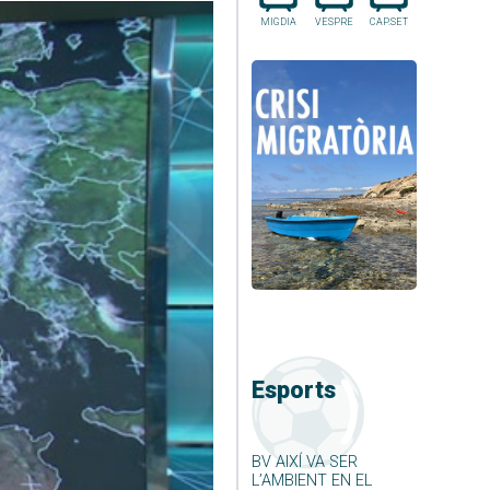
MIGDIA
VESPRE
CAP.SET
Esports
BV AIXÍ VA SER
L’AMBIENT EN EL