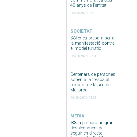
commemorativa dels
40 anys de l’entitat
06/08/2026 03:20
SOCIETAT
Sóller es prepara per a
la manifestació contra
el model turístic
06/08/2026 03:11
Centenars de persones
sopen a la fresca al
mirador de la seu de
Mallorca
06/08/2026 03:02
MEDIA
IB3 ja prepara un gran
desplegament per
seguir en directe