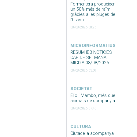
Formentera produeixen
un 50% més de raïm
gràcies a les pluges de
l’hivern
08/08/2026 08:26
MICROINFORMATIUS
RESUM IB3 NOTÍCIES
CAP DE SETMANA
MIGDIA 08/08/2026
08/08/2026 03:09
SOCIETAT
Elio i Mambo, més que
animals de companyia
08/08/2026 07:40
CULTURA
Ciutadella acompanya