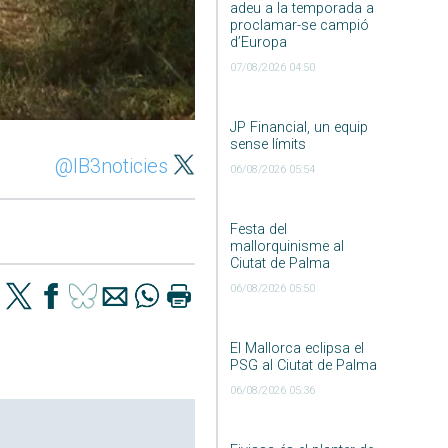
adeu a la temporada a
proclamar-se campió
d’Europa
07/08/2026 04:50
JP Financial, un equip
sense límits
@IB3noticies
06/08/2026 05:54
Festa del
mallorquinisme al
Ciutat de Palma
06/08/2026 05:50
El Mallorca eclipsa el
PSG al Ciutat de Palma
06/08/2026 05:36