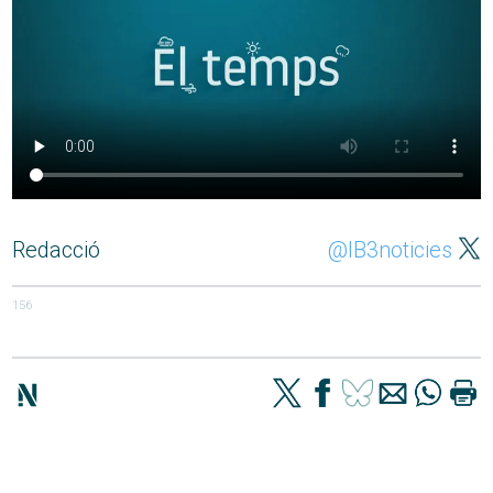
Redacció
@IB3noticies
156