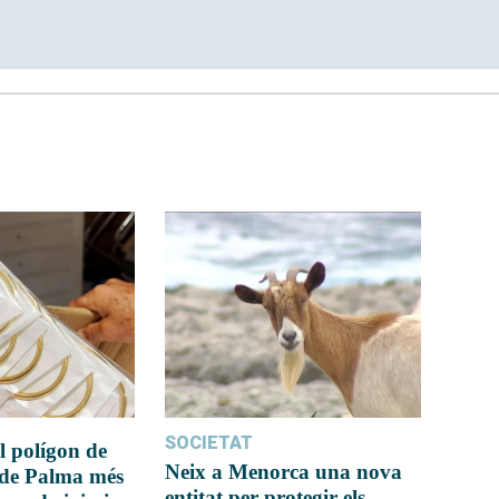
SOCIETAT
l polígon de
Neix a Menorca una nova
 de Palma més
entitat per protegir els