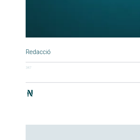
Redacció
347