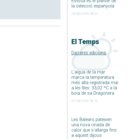
Eivissa és el planter de
la selecció espanyola
04/08/2026 08:24
El Temps
Darreres edicions
L’aigua de la mar
marca la temperatura
més alta registrada mai
a les Illes: 33,02 ºC a la
boia de sa Dragonera
07/08/2026 08:12
Les Balears pateixen
una nova onada de
calor que s’allarga fins
a aquest dijous