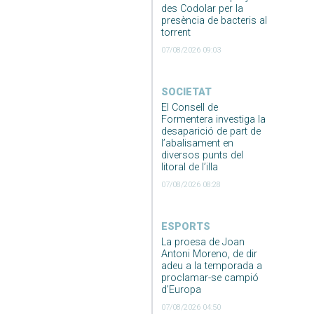
des Codolar per la
presència de bacteris al
torrent
07/08/2026 09:03
SOCIETAT
El Consell de
Formentera investiga la
desaparició de part de
l’abalisament en
diversos punts del
litoral de l’illa
07/08/2026 08:28
ESPORTS
La proesa de Joan
Antoni Moreno, de dir
adeu a la temporada a
proclamar-se campió
d’Europa
07/08/2026 04:50