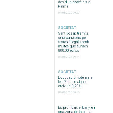
des d’un dotzè pis a
Palma
07/08/2026 09:27
SOCIETAT
Sant Josep tramita
cinc sancions per
festes il·legals amb
multes que sumen
800.00 euros
07/08/2026 09:14
SOCIETAT
L’ocupació hotelera a
les Pitiüses al juliol
creix un 0,90%
07/08/2026 09:15
Es prohibeix el bany en
una zona de la platja