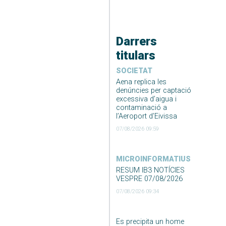
Darrers
titulars
SOCIETAT
Aena replica les
denúncies per captació
excessiva d’aigua i
contaminació a
l’Aeroport d’Eivissa
07/08/2026 09:59
MICROINFORMATIUS
RESUM IB3 NOTÍCIES
VESPRE 07/08/2026
07/08/2026 09:34
Es precipita un home