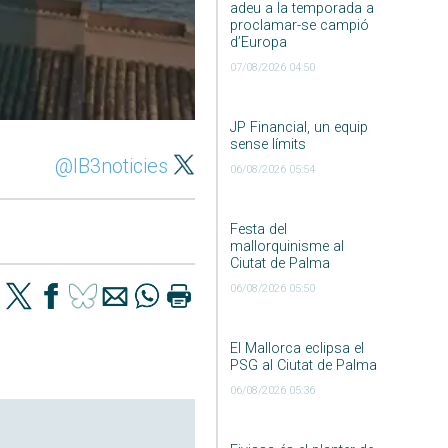
adeu a la temporada a
proclamar-se campió
d’Europa
07/08/2026 04:50
JP Financial, un equip
sense límits
@IB3noticies
06/08/2026 05:54
Festa del
mallorquinisme al
Ciutat de Palma
06/08/2026 05:50
El Mallorca eclipsa el
PSG al Ciutat de Palma
06/08/2026 05:36