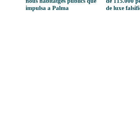
nous habitatges públics que
de 115.000 pe
impulsa a Palma
de luxe falsif