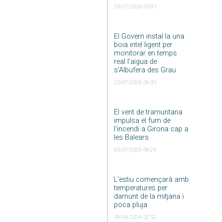
20/07/2026 03:47
El Govern instal·la una
boia intel·ligent per
monitorar en temps
real l’aigua de
s’Albufera des Grau
20/07/2026 09:33
El vent de tramuntana
impulsa el fum de
l’incendi a Girona cap a
les Balears
03/07/2026 09:24
L’estiu començarà amb
temperatures per
damunt de la mitjana i
poca pluja
09/06/2026 02:52