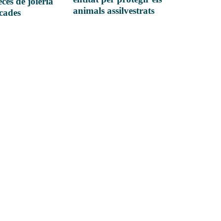
ces de joieria
animals assilvestrats
icades