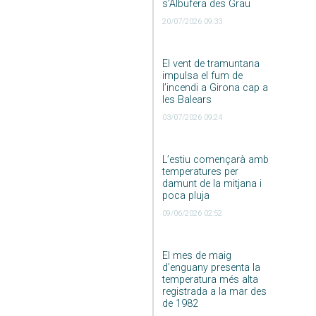
s’Albufera des Grau
20/07/2026 09:33
El vent de tramuntana
impulsa el fum de
l’incendi a Girona cap a
les Balears
03/07/2026 09:24
L’estiu començarà amb
temperatures per
damunt de la mitjana i
poca pluja
09/06/2026 02:52
El mes de maig
d’enguany presenta la
temperatura més alta
registrada a la mar des
de 1982