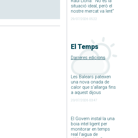
Raúl Llona: ”No és la
situació ideal, però el
nostre mercat va lent”
29/07/2026 05:22
El Temps
Darreres edicions
Les Balears pateixen
una nova onada de
calor que s’allarga fins
a aquest dijous
20/07/2026 03:47
El Govern instal·la una
boia intel·ligent per
monitorar en temps
real l’aigua de