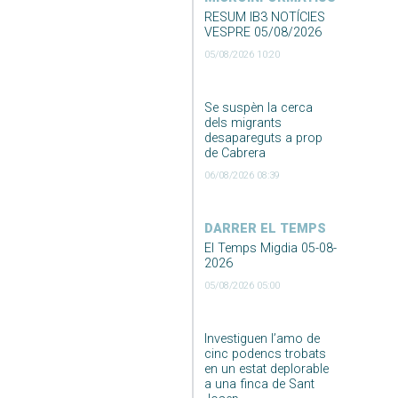
RESUM IB3 NOTÍCIES
VESPRE 05/08/2026
05/08/2026 10:20
Se suspèn la cerca
dels migrants
desapareguts a prop
de Cabrera
06/08/2026 08:39
DARRER EL TEMPS
El Temps Migdia 05-08-
2026
05/08/2026 05:00
Investiguen l’amo de
cinc podencs trobats
en un estat deplorable
a una finca de Sant