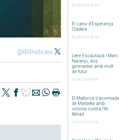
04/08/2026 08:24
El canvi d’Esperança
Cladera
02/08/2026 08:43
@IB3noticies
Leire Escauriaza i Marc
Naranjo, dos
gimnastes amb molt
de futur
01/08/2026 05:59
El Mallorca s’acomiada
de Marbella amb
victòria contra l’Al-
Ittihad
30/07/2026 03:56