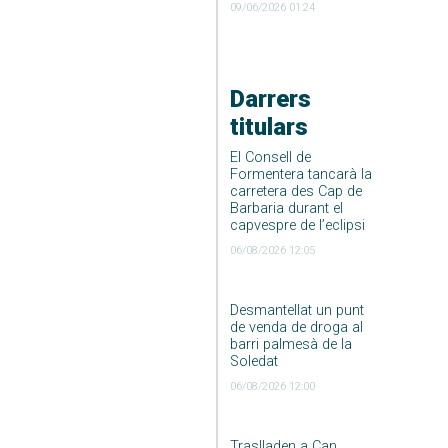
09/06/2026 01:24
Darrers
titulars
El Consell de
Formentera tancarà la
carretera des Cap de
Barbaria durant el
capvespre de l’eclipsi
06/08/2026 12:05
Desmantellat un punt
de venda de droga al
barri palmesà de la
Soledat
06/08/2026 12:00
Traslladen a Can