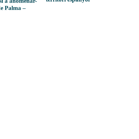
si a anomenar-
de Palma –