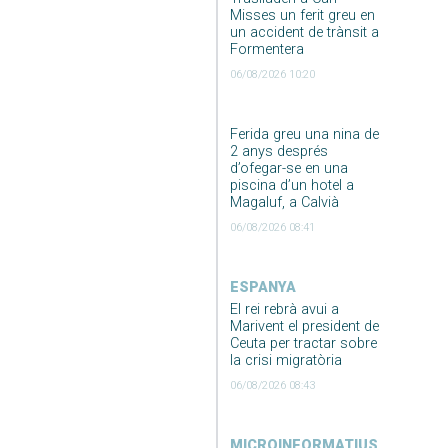
Misses un ferit greu en
un accident de trànsit a
Formentera
06/08/2026 10:20
Ferida greu una nina de
2 anys després
d’ofegar-se en una
piscina d’un hotel a
Magaluf, a Calvià
06/08/2026 08:41
ESPANYA
El rei rebrà avui a
Marivent el president de
Ceuta per tractar sobre
la crisi migratòria
06/08/2026 08:43
MICROINFORMATIUS