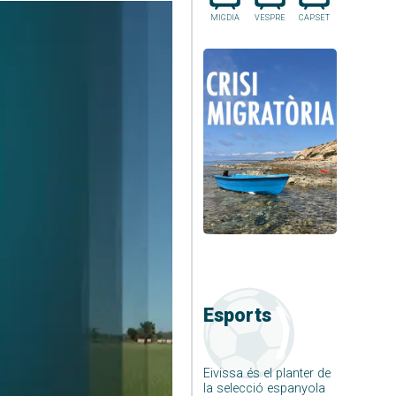
MIGDIA
VESPRE
CAP.SET
Esports
Eivissa és el planter de
la selecció espanyola