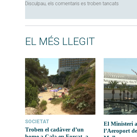
Disculpau, els comentaris es troben tancats
EL MÉS LLEGIT
SOCIETAT
El Ministeri
Troben el cadàver d’un
l’Aeroport d
home a Cala en Forcat, a