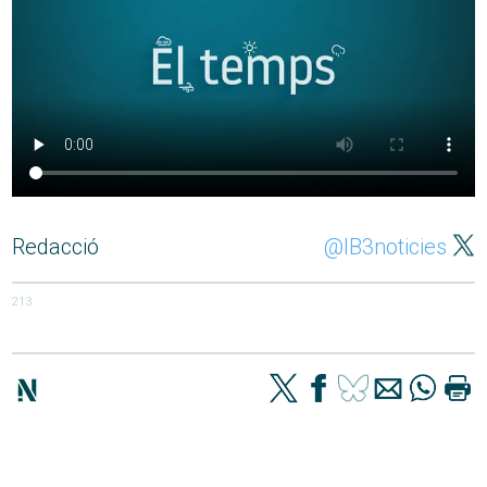
Redacció
@IB3noticies
213