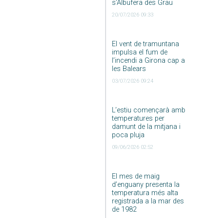
s’Albufera des Grau
20/07/2026 09:33
El vent de tramuntana
impulsa el fum de
l’incendi a Girona cap a
les Balears
03/07/2026 09:24
L’estiu començarà amb
temperatures per
damunt de la mitjana i
poca pluja
09/06/2026 02:52
El mes de maig
d’enguany presenta la
temperatura més alta
registrada a la mar des
de 1982