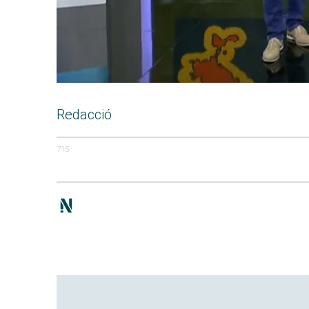
Redacció
715