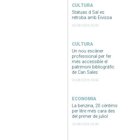
CULTURA
Statuas d Sal es
retroba amb Eivissa
05/08/2026 05:00
CULTURA
Un nou escàner
professional per fer
més accessible el
patrimoni bibliogràfic
de Can Sales
05/08/2026 04:46
ECONOMIA
La benzina, 20 cèntims
per litre més cara des
del primer de juliol
05/08/2026 04:36