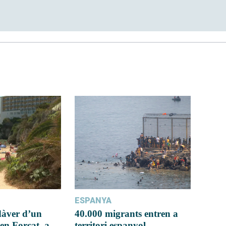
ESPANYA
dàver d’un
40.000 migrants entren a
en Forcat, a
territori espanyol