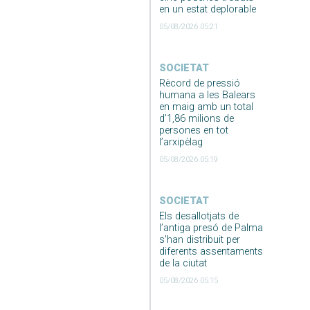
en un estat deplorable
05/08/2026 05:21
SOCIETAT
Rècord de pressió
humana a les Balears
en maig amb un total
d’1,86 milions de
persones en tot
l’arxipèlag
05/08/2026 05:19
SOCIETAT
Els desallotjats de
l’antiga presó de Palma
s’han distribuit per
diferents assentaments
de la ciutat
05/08/2026 05:15