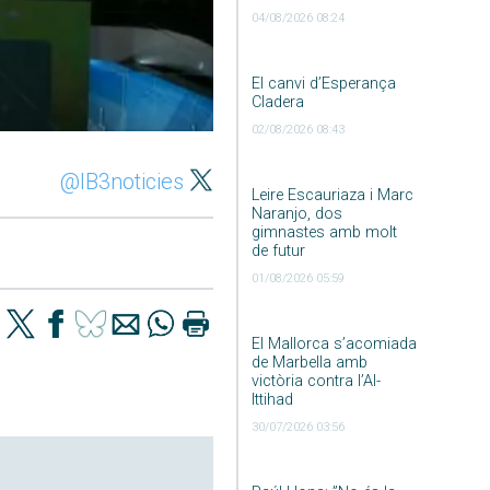
04/08/2026 08:24
El canvi d’Esperança
Cladera
02/08/2026 08:43
@IB3noticies
Leire Escauriaza i Marc
Naranjo, dos
gimnastes amb molt
de futur
01/08/2026 05:59
El Mallorca s’acomiada
de Marbella amb
victòria contra l’Al-
Ittihad
30/07/2026 03:56