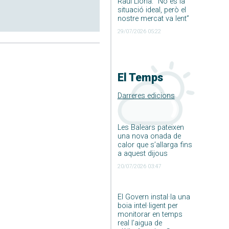
Raúl Llona: ”No és la
situació ideal, però el
nostre mercat va lent”
29/07/2026 05:22
El Temps
Darreres edicions
Les Balears pateixen
una nova onada de
calor que s’allarga fins
a aquest dijous
20/07/2026 03:47
El Govern instal·la una
boia intel·ligent per
monitorar en temps
real l’aigua de