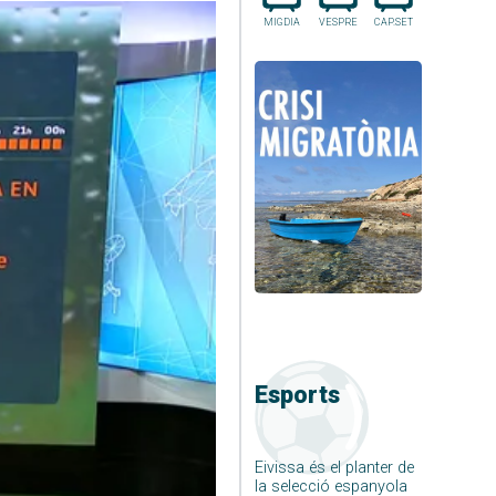
MIGDIA
VESPRE
CAP.SET
Esports
Eivissa és el planter de
la selecció espanyola