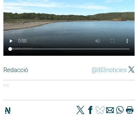
Redacció
@IB3noticies
201