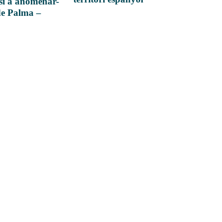
si a anomenar-
de Palma –