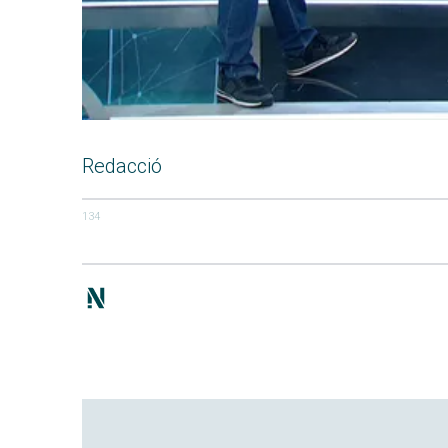
Redacció
134