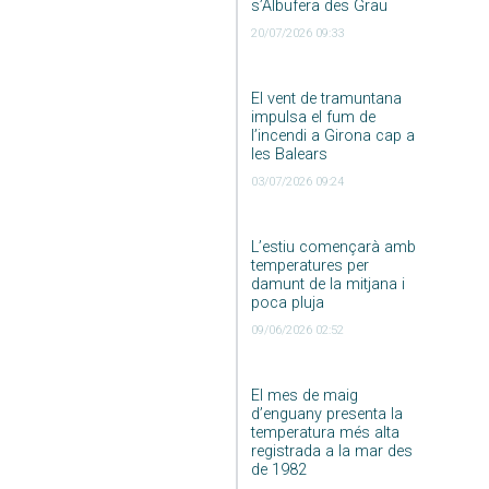
s’Albufera des Grau
20/07/2026 09:33
El vent de tramuntana
impulsa el fum de
l’incendi a Girona cap a
les Balears
03/07/2026 09:24
L’estiu començarà amb
temperatures per
damunt de la mitjana i
poca pluja
09/06/2026 02:52
El mes de maig
d’enguany presenta la
temperatura més alta
registrada a la mar des
de 1982