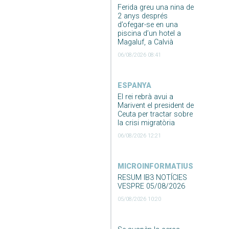
Ferida greu una nina de
2 anys després
d’ofegar-se en una
piscina d’un hotel a
Magaluf, a Calvià
06/08/2026 08:41
ESPANYA
El rei rebrà avui a
Marivent el president de
Ceuta per tractar sobre
la crisi migratòria
06/08/2026 12:21
MICROINFORMATIUS
RESUM IB3 NOTÍCIES
VESPRE 05/08/2026
05/08/2026 10:20