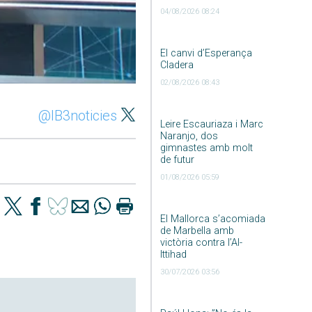
04/08/2026 08:24
El canvi d’Esperança
Cladera
02/08/2026 08:43
@IB3noticies
Leire Escauriaza i Marc
Naranjo, dos
gimnastes amb molt
de futur
01/08/2026 05:59
El Mallorca s’acomiada
de Marbella amb
victòria contra l’Al-
Ittihad
30/07/2026 03:56