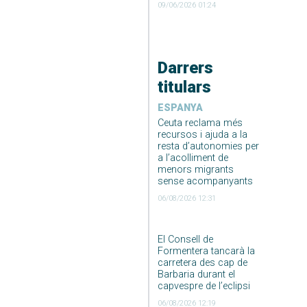
09/06/2026 01:24
Darrers
titulars
ESPANYA
Ceuta reclama més
recursos i ajuda a la
resta d’autonomies per
a l’acolliment de
menors migrants
sense acompanyants
06/08/2026 12:31
El Consell de
Formentera tancarà la
carretera des cap de
Barbaria durant el
capvespre de l’eclipsi
06/08/2026 12:19