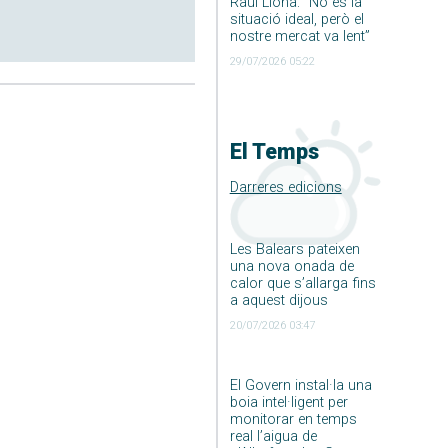
Raúl Llona: ”No és la
situació ideal, però el
nostre mercat va lent”
29/07/2026 05:22
El Temps
Darreres edicions
Les Balears pateixen
una nova onada de
calor que s’allarga fins
a aquest dijous
20/07/2026 03:47
El Govern instal·la una
boia intel·ligent per
monitorar en temps
real l’aigua de