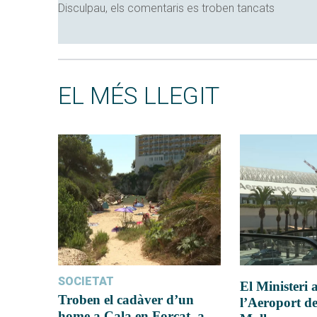
Disculpau, els comentaris es troben tancats
EL MÉS LLEGIT
SOCIETAT
El Ministeri
Troben el cadàver d’un
l’Aeroport d
home a Cala en Forcat, a