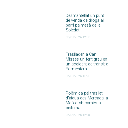
Desmantellat un punt
de venda de droga al
barri palmesà de la
Soledat
06/08/2026 12:00
Traslladen a Can
Misses un ferit greu en
un accident de trànsit a
Formentera
06/08/2026 10:20
Polèmica pel trasllat
d’aigua des Mercadal a
Maó amb camions
cisterna
06/08/2026 12:28