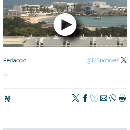
Redacció
@IB3noticies
235