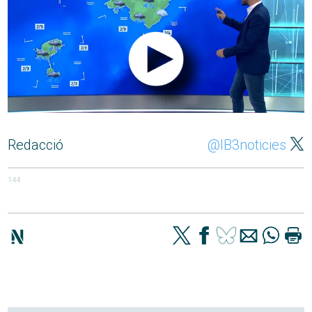
Redacció
@IB3noticies
144