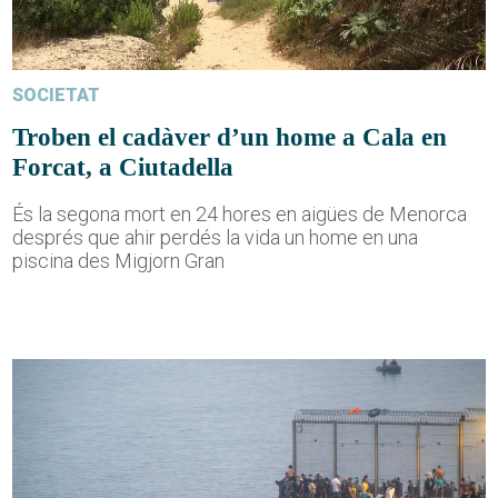
SOCIETAT
Troben el cadàver d’un home a Cala en
Forcat, a Ciutadella
És la segona mort en 24 hores en aigües de Menorca
després que ahir perdés la vida un home en una
piscina des Migjorn Gran