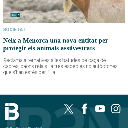
SOCIETAT
Neix a Menorca una nova entitat per
protegir els animals assilvestrats
Reclama alternatives a les batudes de caça de
cabres, paons reials i altres espècies no autòctones
que s'han estès per l'illa