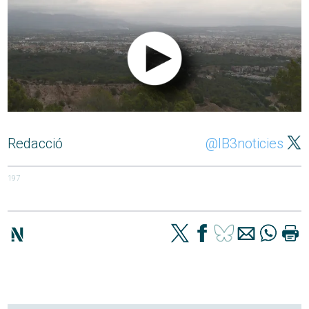
Redacció
@IB3noticies
197