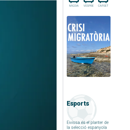
MIGDIA
VESPRE
CAP.SET
Esports
Eivissa és el planter de
la selecció espanyola