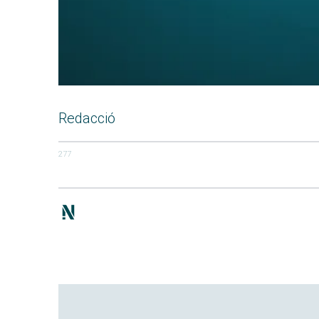
Redacció
277