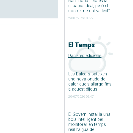
Raúl Llona: ”No és la
situació ideal, però el
nostre mercat va lent”
29/07/2026 05:22
El Temps
Darreres edicions
Les Balears pateixen
una nova onada de
calor que s’allarga fins
a aquest dijous
20/07/2026 03:47
El Govern instal·la una
boia intel·ligent per
monitorar en temps
real l’aigua de