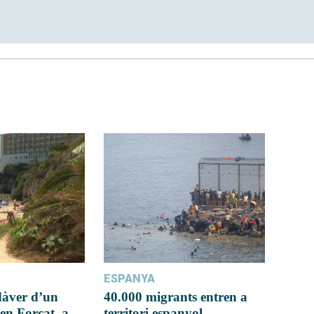
ESPANYA
dàver d’un
40.000 migrants entren a
en Forcat, a
territori espanyol