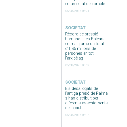
en un estat deplorable
05/08/2026 05:21
SOCIETAT
Rècord de pressió
humana a les Balears
en maig amb un total
d’1,86 milions de
persones en tot
l’arxipèlag
05/08/2026 05:19
SOCIETAT
Els desallotjats de
l’antiga presó de Palma
s’han distribuit per
diferents assentaments
de la ciutat
05/08/2026 05:15