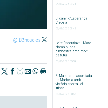
04/08/2026 08:24
El canvi d’Esperança
Cladera
02/08/2026 08:43
@IB3noticies
Leire Escauriaza i Marc
Naranjo, dos
gimnastes amb molt
de futur
01/08/2026 05:59
El Mallorca s’acomiada
de Marbella amb
victòria contra l’Al-
Ittihad
30/07/2026 03:56