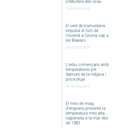
s’Albufera des Grau
20/07/2026 09:33
El vent de tramuntana
impulsa el fum de
l’incendi a Girona cap a
les Balears
03/07/2026 09:24
L’estiu començarà amb
temperatures per
damunt de la mitjana i
poca pluja
09/06/2026 02:52
El mes de maig
d’enguany presenta la
temperatura més alta
registrada a la mar des
de 1982