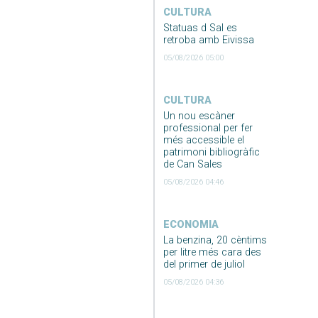
CULTURA
Statuas d Sal es
retroba amb Eivissa
05/08/2026 05:00
CULTURA
Un nou escàner
professional per fer
més accessible el
patrimoni bibliogràfic
de Can Sales
05/08/2026 04:46
ECONOMIA
La benzina, 20 cèntims
per litre més cara des
del primer de juliol
05/08/2026 04:36