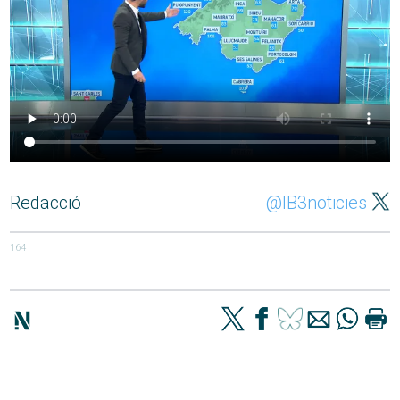
Redacció
@IB3noticies
164