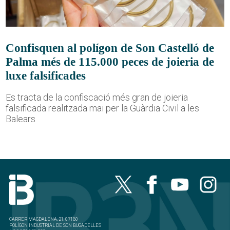
Confisquen al polígon de Son Castelló de
Palma més de 115.000 peces de joieria de
luxe falsificades
Es tracta de la confiscació més gran de joieria
falsificada realitzada mai per la Guàrdia Civil a les
Balears
CARRER MAGDALENA, 21, 07180
POLÍGON INDUSTRIAL DE SON BUGADELLES