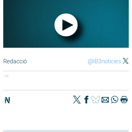
Redacció
@IB3noticies
146