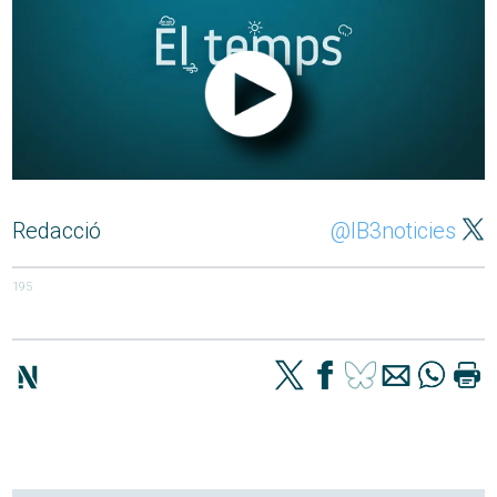
Redacció
@IB3noticies
195