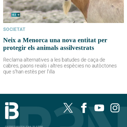
SOCIETAT
Neix a Menorca una nova entitat per
protegir els animals assilvestrats
Reclama alternatives a les batudes de caça de
cabres, paons reials i altres espècies no autòctones
que s'han estès per l'illa