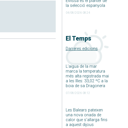
Eivissa és el planter de
la selecció espanyola
04/08/2026 08:24
El Temps
Darreres edicions
L’aigua de la mar
marca la temperatura
més alta registrada mai
a les Illes: 33,02 ºC a la
boia de sa Dragonera
07/08/2026 08:12
Les Balears pateixen
una nova onada de
calor que s’allarga fins
a aquest dijous