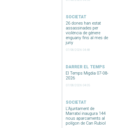
SOCIETAT
26 dones han estat
assassinades per
violència de gènere
enguany fins al mes de
juny
07/08/2026 04:48
DARRER EL TEMPS
El Temps Migdia 07-08-
2026
07/08/2026 04:05
SOCIETAT
L’Ajuntament de
Marratxí inaugura 144
nous aparcaments al
polígon de Can Rubiol