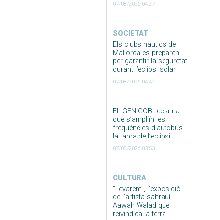
07/08/2026 04:27
SOCIETAT
Els clubs nàutics de
Mallorca es preparen
per garantir la seguretat
durant l’eclipsi solar
07/08/2026 04:42
EL GEN-GOB reclama
que s’ampliïn les
freqüències d’autobús
la tarda de l’eclipsi
07/08/2026 03:53
CULTURA
“Leyarem”, l’exposició
de l’artista sahrauí
Aawah Walad que
reivindica la terra