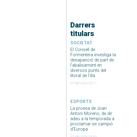
Darrers
titulars
SOCIETAT
El Consell de
Formentera investiga la
desaparició de part de
l’abalisament en
diversos punts del
litoral de l’illa
07/08/2026 05:17
ESPORTS
La proesa de Joan
Antoni Moreno, de dir
adeu a la temporada a
proclamar-se campió
d’Europa
07/08/2026 04:50