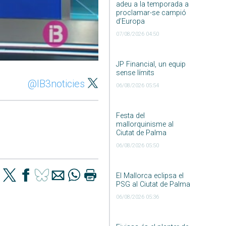
adeu a la temporada a
proclamar-se campió
d’Europa
07/08/2026 04:50
JP Financial, un equip
sense límits
@IB3noticies
06/08/2026 05:54
Festa del
mallorquinisme al
Ciutat de Palma
06/08/2026 05:50
El Mallorca eclipsa el
PSG al Ciutat de Palma
06/08/2026 05:36