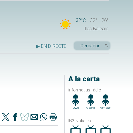
32°C
32°
26°
Illes Balears
▶ EN DIRECTE
A la carta
informatius ràdio
MATÍ
MIGDIA
VESPRE
IB3 Noticies