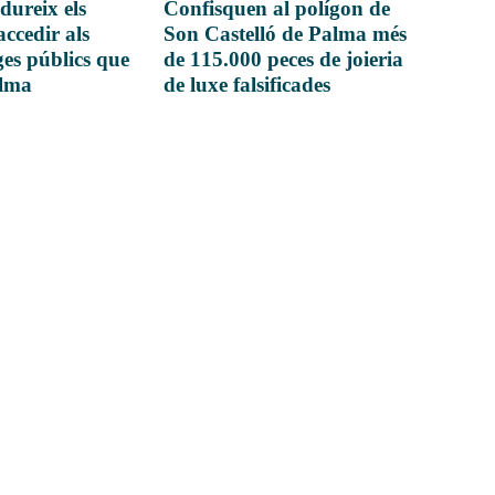
dureix els
Confisquen al polígon de
accedir als
Son Castelló de Palma més
es públics que
de 115.000 peces de joieria
alma
de luxe falsificades