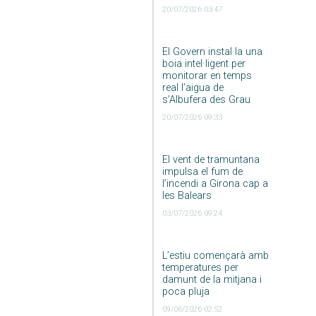
20/07/2026 03:47
El Govern instal·la una
boia intel·ligent per
monitorar en temps
real l’aigua de
s’Albufera des Grau
20/07/2026 09:33
El vent de tramuntana
impulsa el fum de
l’incendi a Girona cap a
les Balears
03/07/2026 09:24
L’estiu començarà amb
temperatures per
damunt de la mitjana i
poca pluja
09/06/2026 02:52