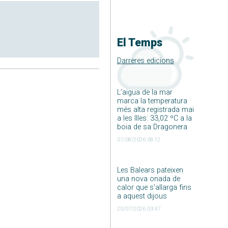
El Temps
Darreres edicions
L’aigua de la mar
marca la temperatura
més alta registrada mai
a les Illes: 33,02 ºC a la
boia de sa Dragonera
07/08/2026 08:12
Les Balears pateixen
una nova onada de
calor que s’allarga fins
a aquest dijous
20/07/2026 03:47