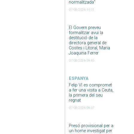
normalitzada”
07/08/2026 10:31
El Govern preveu
formalitzar avui la
destitució de la
directora general de
Costes i Litoral, Maria
Joaquina Ferrer
07/08/2026 09:45
ESPANYA
Felip VI es compromet
a fer una visita a Ceuta,
la primera del seu
regnat
07/08/2026 09:37
Presó provisional per a
un home investigat per