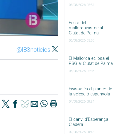
06/08/2026 05:54
Festa del
mallorquinisme al
Ciutat de Palma
06/08/2026 05:50
@IB3noticies
El Mallorca eclipsa el
PSG al Ciutat de Palma
06/08/2026 05:36
Eivissa és el planter de
la selecció espanyola
04/08/2026 08:24
El canvi d’Esperança
Cladera
02/08/2026 08:43