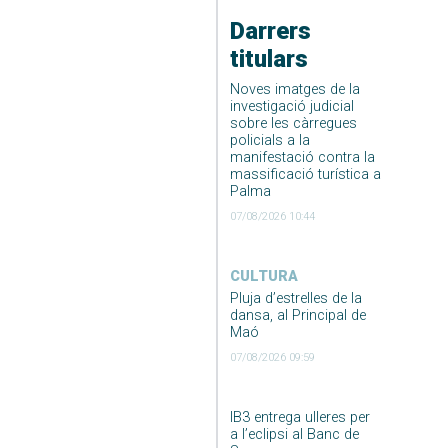
Darrers
titulars
Noves imatges de la
investigació judicial
sobre les càrregues
policials a la
manifestació contra la
massificació turística a
Palma
07/08/2026 10:44
CULTURA
Pluja d’estrelles de la
dansa, al Principal de
Maó
07/08/2026 09:59
IB3 entrega ulleres per
a l’eclipsi al Banc de