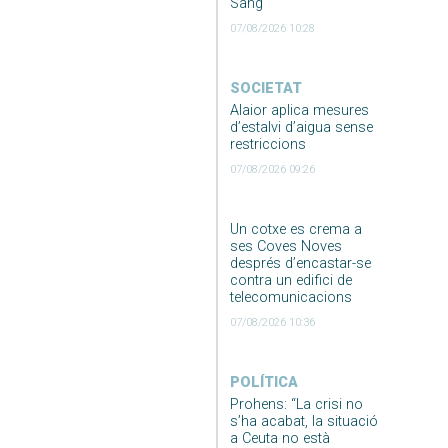
Sang
07/08/2026 10:28
SOCIETAT
Alaior aplica mesures
d’estalvi d’aigua sense
restriccions
07/08/2026 09:26
Un cotxe es crema a
ses Coves Noves
després d’encastar-se
contra un edifici de
telecomunicacions
07/08/2026 10:36
POLÍTICA
Prohens: “La crisi no
s’ha acabat, la situació
a Ceuta no està