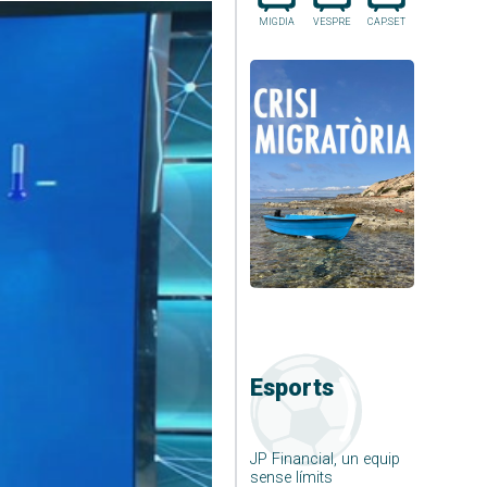
MIGDIA
VESPRE
CAP.SET
Esports
JP Financial, un equip
sense límits