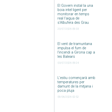
El Govern instal·la una
boia intel·ligent per
monitorar en temps
real l’aigua de
s’Albufera des Grau
20/07/2026 09:33
El vent de tramuntana
impulsa el fum de
l’incendi a Girona cap a
les Balears
03/07/2026 09:24
L’estiu començarà amb
temperatures per
damunt de la mitjana i
poca pluja
09/06/2026 02:52