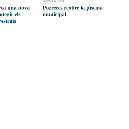
SOCIETAT
rca una nova
Porreres reobre la piscina
otegir els
municipal
vestrats