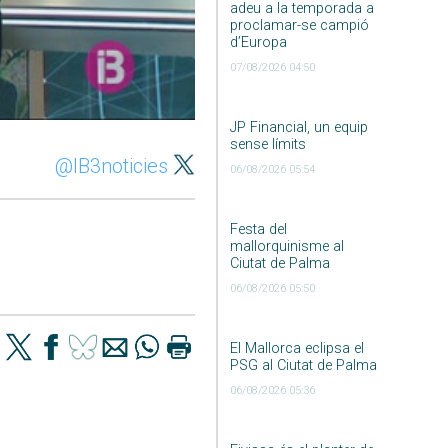
adeu a la temporada a
proclamar-se campió
d’Europa
07/08/2026 04:50
JP Financial, un equip
sense límits
@IB3noticies
06/08/2026 05:54
Festa del
mallorquinisme al
Ciutat de Palma
06/08/2026 05:50
El Mallorca eclipsa el
PSG al Ciutat de Palma
06/08/2026 05:36