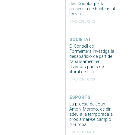
des Codolar per la
presència de bacteris al
torrent
07/08/2026 09:03
SOCIETAT
El Consell de
Formentera investiga la
desaparició de part de
l’abalisament en
diversos punts del
litoral de l’illa
07/08/2026 08:28
ESPORTS
La proesa de Joan
Antoni Moreno, de dir
adeu a la temporada a
proclamar-se campió
d’Europa
07/08/2026 04:50