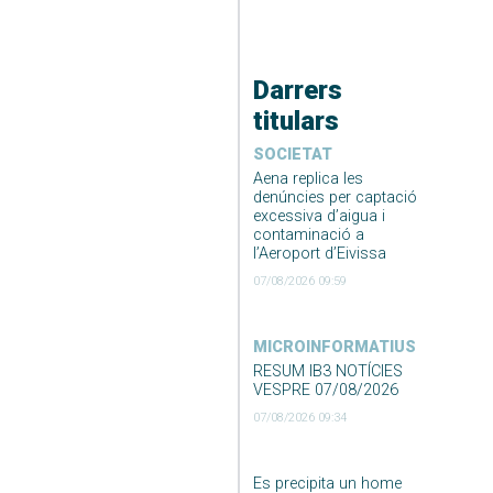
Darrers
titulars
SOCIETAT
Aena replica les
denúncies per captació
excessiva d’aigua i
contaminació a
l’Aeroport d’Eivissa
07/08/2026 09:59
MICROINFORMATIUS
RESUM IB3 NOTÍCIES
VESPRE 07/08/2026
07/08/2026 09:34
Es precipita un home