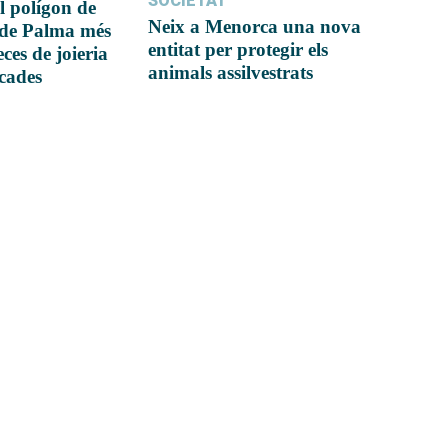
SOCIETAT
l polígon de
Neix a Menorca una nova
 de Palma més
entitat per protegir els
ces de joieria
animals assilvestrats
icades