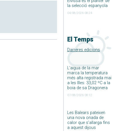
Eivissa és el planter de
la selecció espanyola
04/08/2026 08:24
El Temps
Darreres edicions
L’aigua de la mar
marca la temperatura
més alta registrada mai
a les Illes: 33,02 ºC a la
boia de sa Dragonera
07/08/2026 08:12
Les Balears pateixen
una nova onada de
calor que s’allarga fins
a aquest dijous