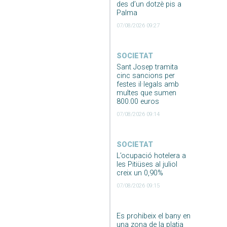
des d’un dotzè pis a
Palma
07/08/2026 09:27
SOCIETAT
Sant Josep tramita
cinc sancions per
festes il·legals amb
multes que sumen
800.00 euros
07/08/2026 09:14
SOCIETAT
L’ocupació hotelera a
les Pitiüses al juliol
creix un 0,90%
07/08/2026 09:15
Es prohibeix el bany en
una zona de la platja