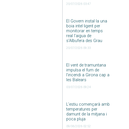
20/07/2026 03:47
El Govern instal·la una
boia intel·ligent per
monitorar en temps
real l’aigua de
s’Albufera des Grau
20/07/2026 09:33
El vent de tramuntana
impulsa el fum de
l’incendi a Girona cap a
les Balears
03/07/2026 09:24
L’estiu començarà amb
temperatures per
damunt de la mitjana i
poca pluja
09/06/2026 02:52