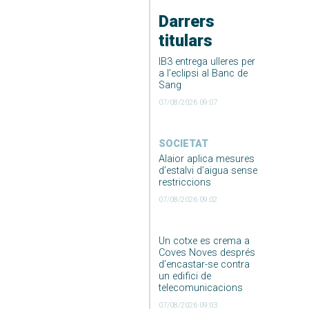
Darrers
titulars
IB3 entrega ulleres per
a l’eclipsi al Banc de
Sang
07/08/2026 09:07
SOCIETAT
Alaior aplica mesures
d’estalvi d’aigua sense
restriccions
07/08/2026 09:02
Un cotxe es crema a
Coves Noves després
d’encastar-se contra
un edifici de
telecomunicacions
07/08/2026 09:03