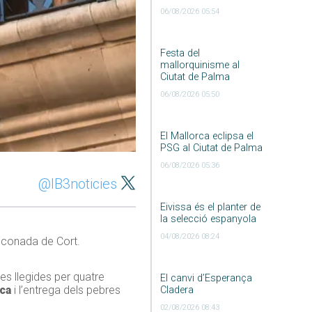
06/08/2026 05:54
Festa del
mallorquinisme al
Ciutat de Palma
06/08/2026 05:50
El Mallorca eclipsa el
PSG al Ciutat de Palma
06/08/2026 05:36
@IB3noticies
Eivissa és el planter de
la selecció espanyola
04/08/2026 08:24
alconada de Cort.
es llegides per quatre
El canvi d’Esperança
ca
i l’entrega dels pebres
Cladera
02/08/2026 08:43