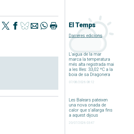
El Temps
Darreres edicions
L’aigua de la mar
marca la temperatura
més alta registrada mai
a les Illes: 33,02 ºC a la
boia de sa Dragonera
07/08/2026 08:12
Les Balears pateixen
una nova onada de
calor que s’allarga fins
a aquest dijous
20/07/2026 03:47