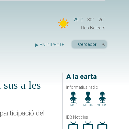
29°C
30°
26°
Illes Balears
▶ EN DIRECTE
A la carta
 sus a les
informatius ràdio
MATÍ
MIGDIA
VESPRE
participació del
IB3 Noticies