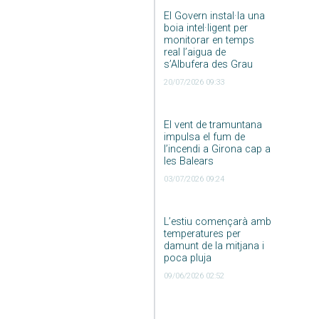
El Govern instal·la una
boia intel·ligent per
monitorar en temps
real l’aigua de
s’Albufera des Grau
20/07/2026 09:33
El vent de tramuntana
impulsa el fum de
l’incendi a Girona cap a
les Balears
03/07/2026 09:24
L’estiu començarà amb
temperatures per
damunt de la mitjana i
poca pluja
09/06/2026 02:52