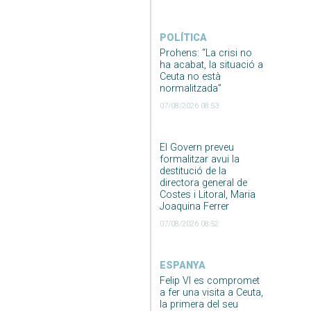
POLÍTICA
Prohens: “La crisi no
ha acabat, la situació a
Ceuta no està
normalitzada”
07/08/2026 08:53
El Govern preveu
formalitzar avui la
destitució de la
directora general de
Costes i Litoral, Maria
Joaquina Ferrer
07/08/2026 08:52
ESPANYA
Felip VI es compromet
a fer una visita a Ceuta,
la primera del seu