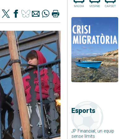
MIGDIA
VESPRE
CAP.SET
Esports
JP Financial, un equip
sense límits