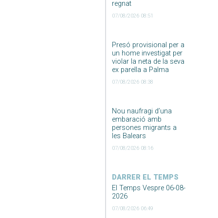
regnat
07/08/2026 08:51
Presó provisional per a
un home investigat per
violar la neta de la seva
ex parella a Palma
07/08/2026 08:38
Nou naufragi d’una
embaració amb
persones migrants a
les Balears
07/08/2026 08:16
DARRER EL TEMPS
El Temps Vespre 06-08-
2026
07/08/2026 06:49