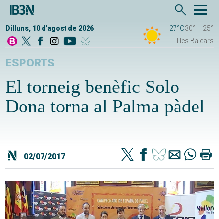
Dilluns, 10 d'agost de 2026
27°C
30°
25°
Illes Balears
ESPORTS
El torneig benèfic Solo
Dona torna al Palma pàdel
02/07/2017