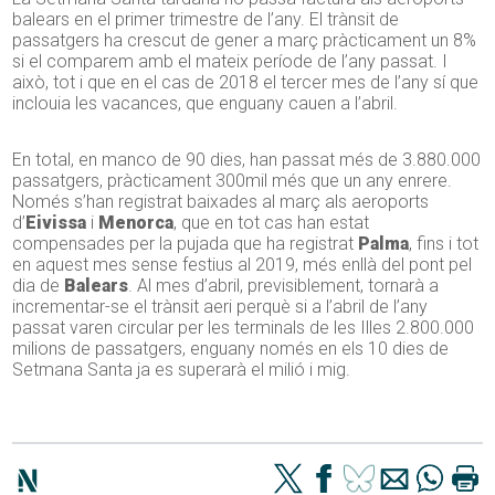
balears en el primer trimestre de l’any. El trànsit de
passatgers ha crescut de gener a març pràcticament un 8%
si el comparem amb el mateix període de l’any passat. I
això, tot i que en el cas de 2018 el tercer mes de l’any sí que
inclouia les vacances, que enguany cauen a l’abril.
En total, en manco de 90 dies, han passat més de 3.880.000
passatgers, pràcticament 300mil més que un any enrere.
Només s’han registrat baixades al març als aeroports
d’
Eivissa
i
Menorca
, que en tot cas han estat
compensades per la pujada que ha registrat
Palma
, fins i tot
en aquest mes sense festius al 2019, més enllà del pont pel
dia de
Balears
. Al mes d’abril, previsiblement, tornarà a
incrementar-se el trànsit aeri perquè si a l’abril de l’any
passat varen circular per les terminals de les Illes 2.800.000
milions de passatgers, enguany només en els 10 dies de
Setmana Santa ja es superarà el milió i mig.