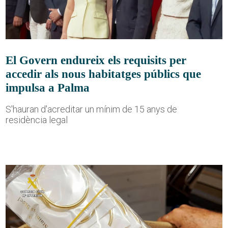
El Govern endureix els requisits per
accedir als nous habitatges públics que
impulsa a Palma
S'hauran d'acreditar un mínim de 15 anys de
residència legal