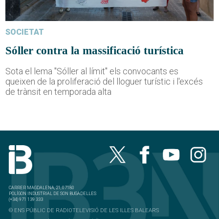
SOCIETAT
Sóller contra la massificació turística
Sota el lema "Sóller al límit" els convocants es
queixen de la proliferació del lloguer turístic i l'excés
de trànsit en temporada alta
CARRER MAGDALENA, 21, 07180
POLÍGON INDUSTRIAL DE SON BUGADELLES
(+34) 971 139 333
© ENS PÚBLIC DE RADIOTELEVISIÓ DE LES ILLES BALEARS