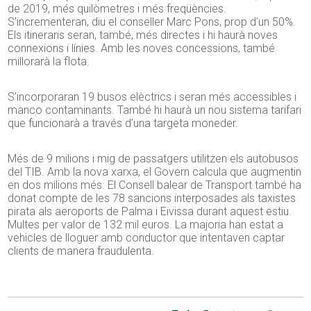
de 2019, més quilòmetres i més freqüències.
S’incrementeran, diu el conseller Marc Pons, prop d’un 50%.
Els itineraris seran, també, més directes i hi haurà noves
connexions i línies. Amb les noves concessions, també
millorarà la flota.
S’incorporaran 19 busos elèctrics i seran més accessibles i
manco contaminants. També hi haurà un nou sistema tarifari
que funcionarà a través d’una targeta moneder.
Més de 9 milions i mig de passatgers utilitzen els autobusos
del TIB. Amb la nova xarxa, el Govern calcula que augmentin
en dos milions més. El Consell balear de Transport també ha
donat compte de les 78 sancions interposades als taxistes
pirata als aeroports de Palma i Eivissa durant aquest estiu.
Multes per valor de 132 mil euros. La majoria han estat a
vehicles de lloguer amb conductor que intentaven captar
clients de manera fraudulenta.