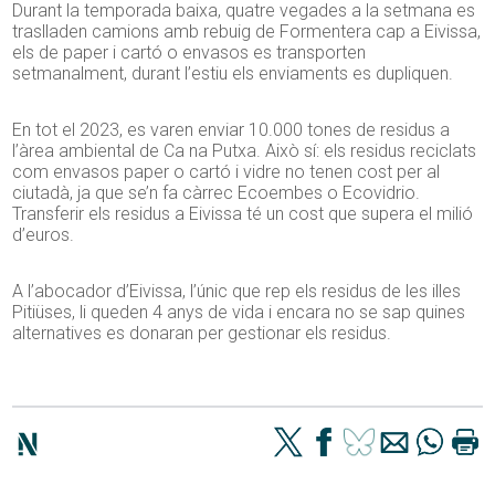
Durant la temporada baixa, quatre vegades a la setmana es
traslladen camions amb rebuig de Formentera cap a Eivissa,
els de paper i cartó o envasos es transporten
setmanalment, durant l’estiu els enviaments es dupliquen.
En tot el 2023, es varen enviar 10.000 tones de residus a
l’àrea ambiental de Ca na Putxa. Això sí: els residus reciclats
com envasos paper o cartó i vidre no tenen cost per al
ciutadà, ja que se’n fa càrrec Ecoembes o Ecovidrio.
Transferir els residus a Eivissa té un cost que supera el milió
d’euros.
A l’abocador d’Eivissa, l’únic que rep els residus de les illes
Pitiüses, li queden 4 anys de vida i encara no se sap quines
alternatives es donaran per gestionar els residus.