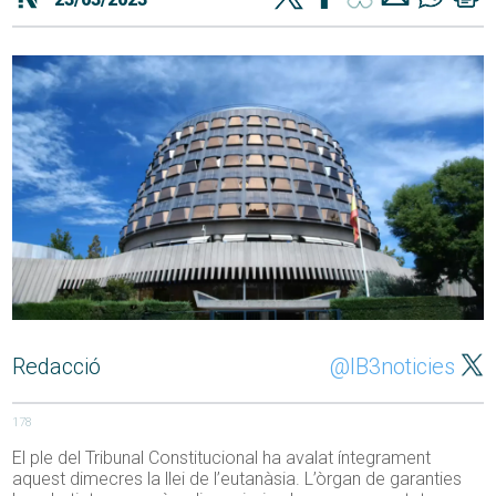
Redacció
@IB3noticies
178
El ple del Tribunal Constitucional ha avalat íntegrament
aquest dimecres la llei de l’eutanàsia. L’òrgan de garanties