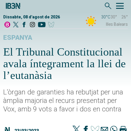
Dissabte, 08 d'agost de 2026
30°C
30°
26°
Illes Balears
ESPANYA
El Tribunal Constitucional
avala íntegrament la llei de
l’eutanàsia
L'òrgan de garanties ha rebutjat per una
àmplia majoria el recurs presentat per
Vox, amb 9 vots a favor i dos en contra
23/03/2023