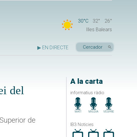
30°C
32°
26°
Illes Balears
▶ EN DIRECTE
A la carta
ei del
informatius ràdio
MATÍ
MIGDIA
VESPRE
Superior de
IB3 Noticies