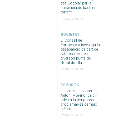
des Codolar per la
presència de bacteris al
torrent
07/08/2026 09:03
SOCIETAT
El Consell de
Formentera investiga la
desaparició de part de
l’abalisament en
diversos punts del
litoral de l’illa
07/08/2026 08:28
ESPORTS
La proesa de Joan
Antoni Moreno, de dir
adeu a la temporada a
proclamar-se campió
d’Europa
07/08/2026 04:50