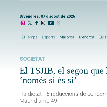
Divendres, 07 d'agost de 2026
El Temps
Esports
Mallorca
Menorca
Eivi
SOCIETAT
El TSJIB, el segon que 
‘només sí és sí’
Ha dictat 16 reduccions de condemn
Madrid amb 49