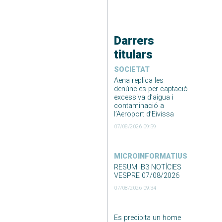
Darrers
titulars
SOCIETAT
Aena replica les
denúncies per captació
excessiva d’aigua i
contaminació a
l’Aeroport d’Eivissa
07/08/2026 09:59
MICROINFORMATIUS
RESUM IB3 NOTÍCIES
VESPRE 07/08/2026
07/08/2026 09:34
Es precipita un home