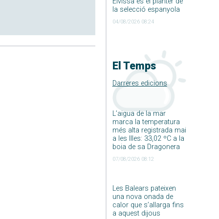
Eivissa és el planter de
la selecció espanyola
04/08/2026 08:24
El Temps
Darreres edicions
L’aigua de la mar
marca la temperatura
més alta registrada mai
a les Illes: 33,02 ºC a la
boia de sa Dragonera
07/08/2026 08:12
Les Balears pateixen
una nova onada de
calor que s’allarga fins
a aquest dijous