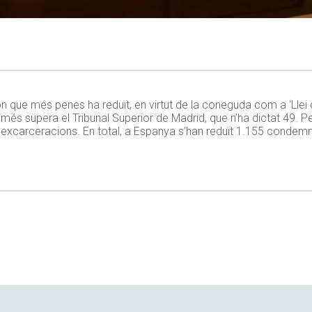
on que més penes ha reduït, en virtut de la coneguda com a ‘Llei 
s supera el Tribunal Superior de Madrid, que n’ha dictat 49. Pel
 excarceracions. En total, a Espanya s’han reduït 1.155 condem