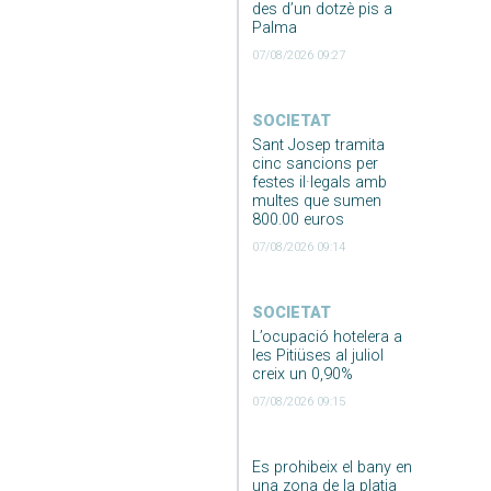
des d’un dotzè pis a
Palma
07/08/2026 09:27
SOCIETAT
Sant Josep tramita
cinc sancions per
festes il·legals amb
multes que sumen
800.00 euros
07/08/2026 09:14
SOCIETAT
L’ocupació hotelera a
les Pitiüses al juliol
creix un 0,90%
07/08/2026 09:15
Es prohibeix el bany en
una zona de la platja