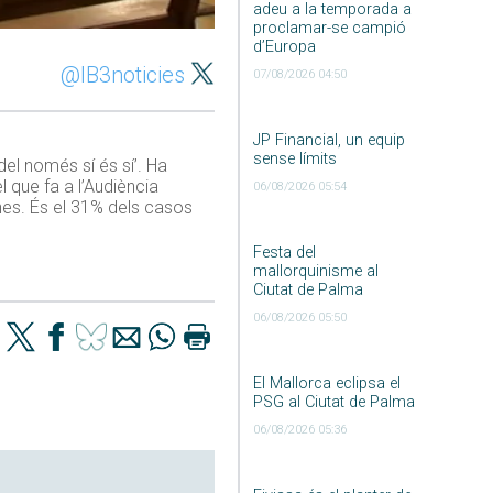
adeu a la temporada a
proclamar-se campió
d’Europa
@IB3noticies
07/08/2026 04:50
JP Financial, un equip
sense límits
del només sí és sí’. Ha
 que fa a l’Audiència
06/08/2026 05:54
nes. És el 31% dels casos
Festa del
mallorquinisme al
Ciutat de Palma
06/08/2026 05:50
El Mallorca eclipsa el
PSG al Ciutat de Palma
06/08/2026 05:36