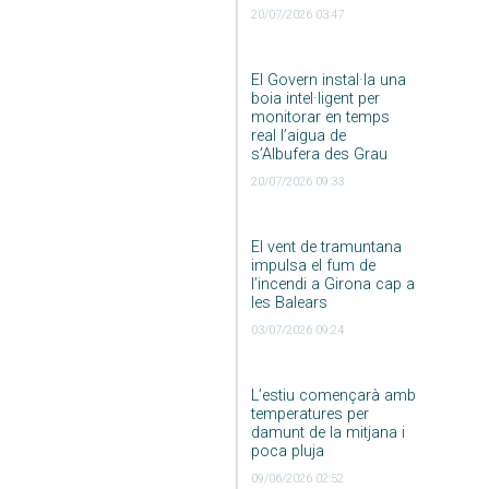
20/07/2026 03:47
El Govern instal·la una
boia intel·ligent per
monitorar en temps
real l’aigua de
s’Albufera des Grau
20/07/2026 09:33
El vent de tramuntana
impulsa el fum de
l’incendi a Girona cap a
les Balears
03/07/2026 09:24
L’estiu començarà amb
temperatures per
damunt de la mitjana i
poca pluja
09/06/2026 02:52