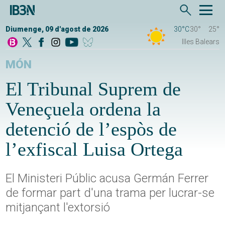
Diumenge, 09 d'agost de 2026
30°C
30°
25°
Illes Balears
MÓN
El Tribunal Suprem de
Veneçuela ordena la
detenció de l’espòs de
l’exfiscal Luisa Ortega
El Ministeri Públic acusa Germán Ferrer
de formar part d'una trama per lucrar-se
mitjançant l'extorsió